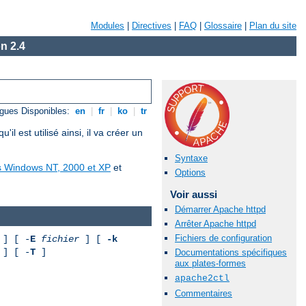
Modules
|
Directives
|
FAQ
|
Glossaire
|
Plan du site
n 2.4
gues Disponibles:
en
|
fr
|
ko
|
tr
est utilisé ainsi, il va créer un
Syntaxe
us Windows NT, 2000 et XP
et
Options
Voir aussi
Démarrer Apache httpd
Arrêter Apache httpd
Fichiers de configuration
] [ -
E
fichier
] [
-k
] [ -
T
]
Documentations spécifiques
aux plates-formes
apache2ctl
Commentaires