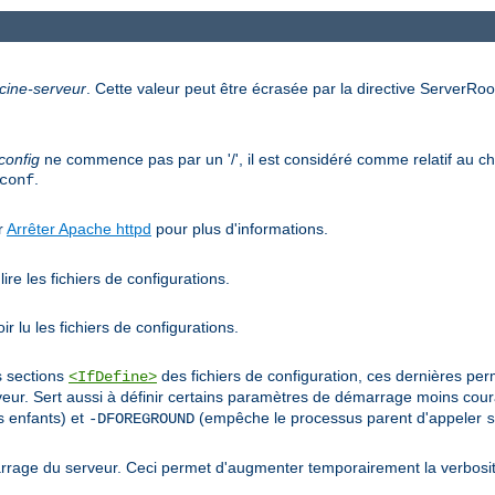
cine-serveur
. Cette valeur peut être écrasée par la directive ServerRoot
config
ne commence pas par un '/', il est considéré comme relatif au che
.
conf
ir
Arrêter Apache httpd
pour plus d'informations.
ire les fichiers de configurations.
r lu les fichiers de configurations.
s sections
des fichiers de configuration, ces dernières pe
<IfDefine>
r. Sert aussi à définir certains paramètres de démarrage moins co
 enfants) et
(empêche le processus parent d'appeler
-DFOREGROUND
s
rage du serveur. Ceci permet d'augmenter temporairement la verbosit