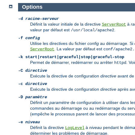
Options
-d
racine-serveur
Définit la valeur initiale de la directive
à
ra
ServerRoot
valeur par défaut est
.
/usr/local/apache2
-f
config
Utilise les directives du fichier
config
au démarrage. Si
. La valeur par défaut est
ServerRoot
conf/apache2.
-k
start|restart|graceful|stop|graceful-stop
Permet de démarrer, redémarrer ou arrêter
. Vo
httpd
-C
directive
Exécute la directive de configuration
directive
avant de l
-c
directive
Exécute la directive de configuration
directive
après avoi
-D
paramètre
Définit un
paramètre
de configuration à utiliser dans le
commandes au démarrage ou au redémarrage du serveu
(empêche le processus parent de lancer des processus
-e
niveau
Définit la directive
à
niveau
pendant le démar
LogLevel
déterminer les problèmes de démarrage.