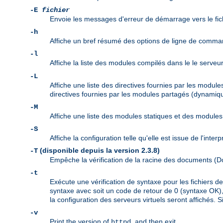
-E
fichier
Envoie les messages d'erreur de démarrage vers le fic
-h
Affiche un bref résumé des options de ligne de comma
-l
Affiche la liste des modules compilés dans le le serveu
-L
Affiche une liste des directives fournies par les modul
directives fournies par les modules partagés (dynamiqu
-M
Affiche une liste des modules statiques et des modul
-S
Affiche la configuration telle qu'elle est issue de l'inte
(disponible depuis la version 2.3.8)
-T
Empêche la vérification de la racine des documents 
-t
Exécute une vérification de syntaxe pour les fichiers 
syntaxe avec soit un code de retour de 0 (syntaxe OK), 
la configuration des serveurs virtuels seront affichés. S
-v
Print the version of
, and then exit.
httpd