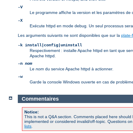
-V
Le programme affiche la version et les paramètres de
-X
Exécute httpd en mode debug. Un seul processus sera d
Les arguments suivants ne sont disponibles que sur la
plate
-k install|config|uninstall
Respectivement : installe Apache httpd en tant que ser
Apache httpd.
-n
nom
Le
nom
du service Apache httpd à actionner.
-w
Garde la console Windows ouverte en cas de problème 
Commentaires
Notice:
This is not a Q&A section. Comments placed here should 
implemented or considered invalid/off-topic. Questions o
lists
.