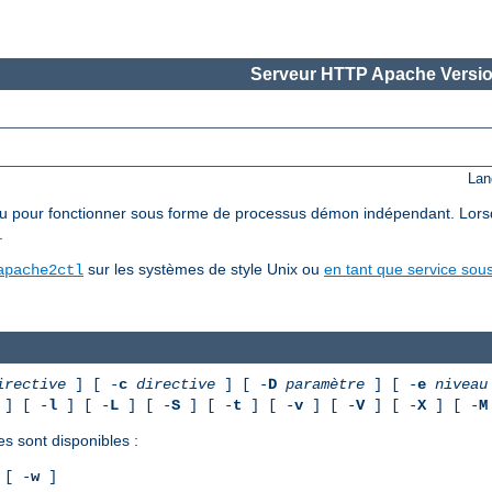
Serveur HTTP Apache Versio
Lan
pour fonctionner sous forme de processus démon indépendant. Lorsqu'il 
.
sur les systèmes de style Unix ou
en tant que service so
apache2ctl
irective
] [ -
c
directive
] [ -
D
paramètre
] [ -
e
niveau
] [ -
l
] [ -
L
] [ -
S
] [ -
t
] [ -
v
] [ -
V
] [ -
X
] [ -
M
es sont disponibles :
[ -
w
]