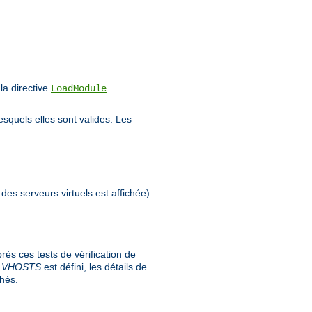
a directive
.
LoadModule
esquels elles sont valides. Les
 des serveurs virtuels est affichée).
ès ces tests de vérification de
_
VHOSTS
est défini, les détails de
chés.