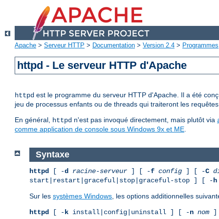
Apache
>
Serveur HTTP
>
Documentation
>
Version 2.4
>
Programmes
httpd - Le serveur HTTP d'Apache
est le programme du serveur HTTP d'Apache. Il a été conçu 
httpd
jeu de processus enfants ou de threads qui traiteront les requêtes
En général,
n'est pas invoqué directement, mais plutôt via
httpd
comme application de console sous Windows 9x et ME
.
Syntaxe
httpd
[ -
d
racine-serveur
] [ -
f
config
] [ -
C
d
start|restart|graceful|stop|graceful-stop ] [ -
h
Sur les
systèmes Windows
, les options additionnelles suivant
httpd
[ -
k
install|config|uninstall ] [ -
n
nom
] 