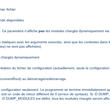
hier
fichier
.
nde disponibles.
r. Ce paramètre n'affiche
pas
les modules chargés dynamiquement via l
es statiques avec les arguments associés, ainsi que les contextes dans l
es) ne sont pas affichées).
es chargés dynamiquement.
rprétation du fichier de configuration (actuellement, seule la configuration
(DocumentRoot) au démarrage/redémarrage.
de configuration seulement. Le programme se termine immédiatement apr
soit un code de retour différent de 0 (erreur de syntaxe). Si -D
DUMP
i -D
DUMP
_
MODULES
est défini, tous les modules chargés seront affi