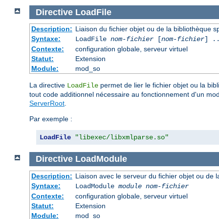
Directive
LoadFile
Description:
Liaison du fichier objet ou de la bibliothèque sp
Syntaxe:
LoadFile
nom-fichier
[
nom-fichier
] .
Contexte:
configuration globale, serveur virtuel
Statut:
Extension
Module:
mod_so
La directive
permet de lier le fichier objet ou la b
LoadFile
tout code additionnel nécessaire au fonctionnement d'un mo
ServerRoot
.
Par exemple :
LoadFile
"libexec/libxmlparse.so"
Directive
LoadModule
Description:
Liaison avec le serveur du fichier objet ou de l
Syntaxe:
LoadModule
module nom-fichier
Contexte:
configuration globale, serveur virtuel
Statut:
Extension
Module:
mod_so