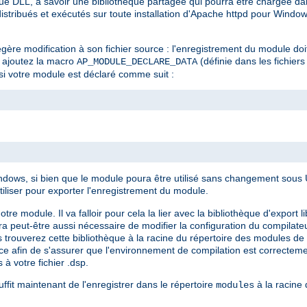
e DLL, à savoir une bibliothèque partagée qui pourra être chargée dan
stribués et exécutés sur toute installation d'Apache httpd pour Window
gère modification à son fichier source : l'enregistrement du module doi
e, ajoutez la macro
(définie dans les fichiers
AP_MODULE_DECLARE_DATA
si votre module est déclaré comme suit :
ows, si bien que le module poura être utilisé sans changement sous Un
tiliser pour exporter l'enregistrement du module.
module. Il va falloir pour cela la lier avec la bibliothèque d'export li
sera peut-être aussi nécessaire de modifier la configuration du compilate
 trouverez cette bibliothèque à la racine du répertoire des modules de v
ence afin de s'assurer que l'environnement de compilation est correcte
 à votre fichier .dsp.
ffit maintenant de l'enregistrer dans le répertoire
à la racine d
modules