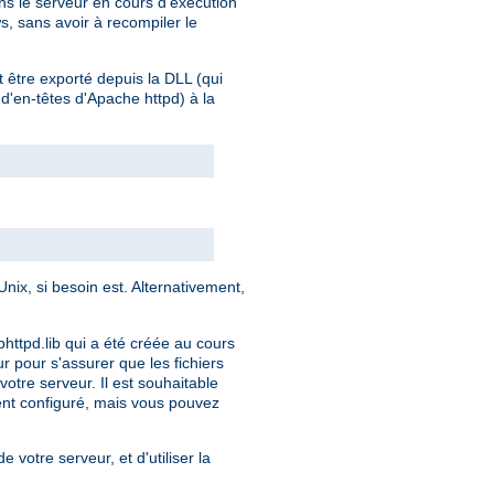
s le serveur en cours d'exécution
s, sans avoir à recompiler le
t être exporté depuis la DLL (qui
 d'en-têtes d'Apache httpd) à la
ix, si besoin est. Alternativement,
bhttpd.lib qui a été créée au cours
ur pour s'assurer que les fichiers
otre serveur. Il est souhaitable
ment configuré, mais vous pouvez
e votre serveur, et d'utiliser la