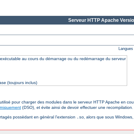
Serveur HTTP Apache Versio
Langues 
exécutable au cours du démarrage ou du redémarrage du serveur
se (toujours inclus)
e utilisé pour charger des modules dans le serveur HTTP Apache en cou
amiquement
(DSO), et évite ainsi de devoir effectuer une recompilation.
artagés possèdant en général l'extension
, alors que sous Windows, 
.so