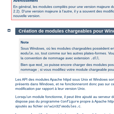
Avertissement
En général, les modules compilés pour une version majeure d
2.2). D'une version majeure à l'autre, il y a souvent des modif
nouvelle version.
Création de modules chargeables pour Wi
Note
Sous Windows, où les modules chargeables possèdent en 
, tout comme sur les autres plates-formes. Vo
module.so
la convention de nommage avec extension
.
.dll
Bien que
puisse encore charger des modules pos
mod_so
nommage ; si vous modifiez votre module chargeable pour l
Les API des modules Apache httpd sous Unix et Windows sont i
présents dans Windows, et ne fonctionneront donc pas sur 
modification par rapport à leur version Unix.
Lorsqu'un module fonctionne, il peut être ajouté au serveur
dispose pas du programme
propre à Apache httpd
Configure
ajoutés au fichier
.
os\win32\modules.c