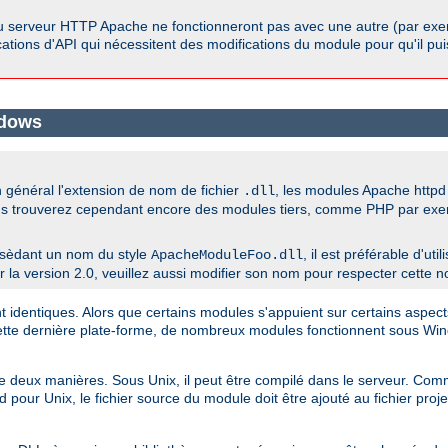
u serveur HTTP Apache ne fonctionneront pas avec une autre (par exem
ications d'API qui nécessitent des modifications du module pour qu'il pu
ndows
général l'extension de nom de fichier
, les modules Apache htt
.dll
us trouverez cependant encore des modules tiers, comme PHP par exempl
sèdant un nom du style
, il est préférable d'ut
ApacheModuleFoo.dll
a version 2.0, veuillez aussi modifier son nom pour respecter cette n
dentiques. Alors que certains modules s'appuient sur certains aspects
cette dernière plate-forme, de nombreux modules fonctionnent sous W
 de deux manières. Sous Unix, il peut être compilé dans le serveur. 
 pour Unix, le fichier source du module doit être ajouté au fichier pro