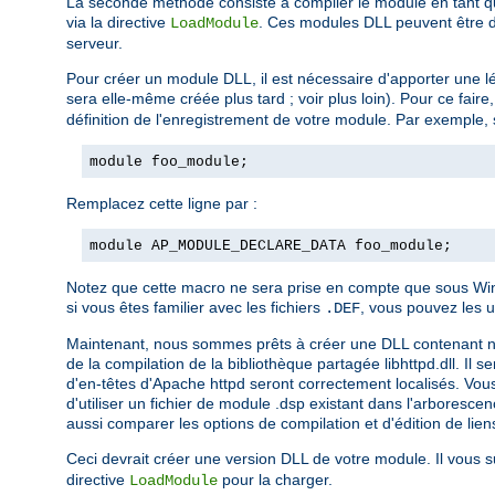
La seconde méthode consiste à compiler le module en tant qu
via la directive
. Ces modules DLL peuvent être di
LoadModule
serveur.
Pour créer un module DLL, il est nécessaire d'apporter une lé
sera elle-même créée plus tard ; voir plus loin). Pour ce fair
définition de l'enregistrement de votre module. Par exemple, 
module foo_module;
Remplacez cette ligne par :
module AP_MODULE_DECLARE_DATA foo_module;
Notez que cette macro ne sera prise en compte que sous Wind
si vous êtes familier avec les fichiers
, vous pouvez les u
.DEF
Maintenant, nous sommes prêts à créer une DLL contenant notre 
de la compilation de la bibliothèque partagée libhttpd.dll. Il 
d'en-têtes d'Apache httpd seront correctement localisés. Vous
d'utiliser un fichier de module .dsp existant dans l'arboresc
aussi comparer les options de compilation et d'édition de liens
Ceci devrait créer une version DLL de votre module. Il vous su
directive
pour la charger.
LoadModule