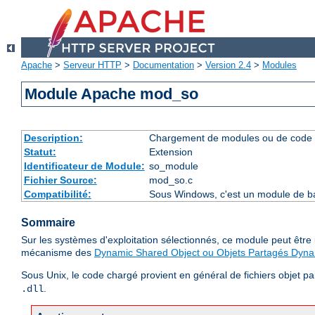
Apache
>
Serveur HTTP
>
Documentation
>
Version 2.4
>
Modules
Module Apache mod_so
Description:
Chargement de modules ou de code 
Statut:
Extension
Identificateur de Module:
so_module
Fichier Source:
mod_so.c
Compatibilité:
Sous Windows, c'est un module de ba
Sommaire
Sur les systèmes d'exploitation sélectionnés, ce module peut êtr
mécanisme des
Dynamic Shared Object ou Objets Partagés Dyn
Sous Unix, le code chargé provient en général de fichiers objet p
.
.dll