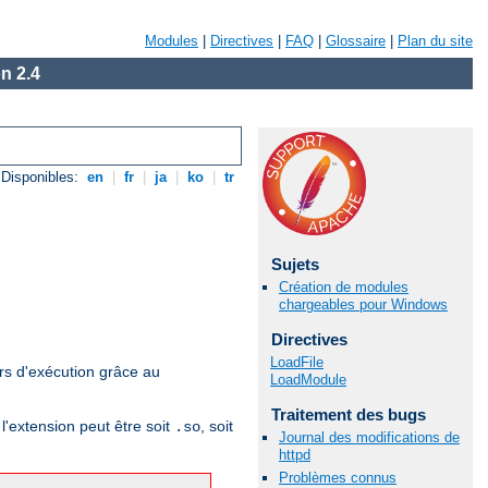
Modules
|
Directives
|
FAQ
|
Glossaire
|
Plan du site
n 2.4
Disponibles:
en
|
fr
|
ja
|
ko
|
tr
Sujets
Création de modules
chargeables pour Windows
Directives
LoadFile
rs d'exécution grâce au
LoadModule
Traitement des bugs
l'extension peut être soit
, soit
.so
Journal des modifications de
httpd
Problèmes connus