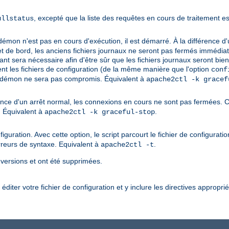
, excepté que la liste des requêtes en cours de traitement e
ullstatus
démon n'est pas en cours d'exécution, il est démarré. À la différence 
de bord, les anciens fichiers journaux ne seront pas fermés immédiatem
isant sera nécessaire afin d'être sûr que les fichiers journaux seront bi
ment les fichiers de configuration (de la même manière que l'option
conf
u démon ne sera pas compromis. Équivalent à
apache2ctl -k gracef
ence d'un arrêt normal, les connexions en cours ne sont pas fermées. 
. Équivalent à
.
apache2ctl -k graceful-stop
iguration. Avec cette option, le script parcourt le fichier de configurati
rreurs de syntaxe. Equivalent à
.
apache2ctl -t
 versions et ont été supprimées.
diter votre fichier de configuration et y inclure les directives appropri