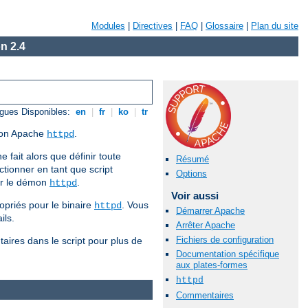
Modules
|
Directives
|
FAQ
|
Glossaire
|
Plan du site
n 2.4
gues Disponibles:
en
|
fr
|
ko
|
tr
émon Apache
.
httpd
e fait alors que définir toute
Résumé
tionner en tant que script
Options
our le démon
.
httpd
Voir aussi
opriés pour le binaire
. Vous
httpd
Démarrer Apache
ils.
Arrêter Apache
Fichiers de configuration
aires dans le script pour plus de
Documentation spécifique
aux plates-formes
httpd
Commentaires