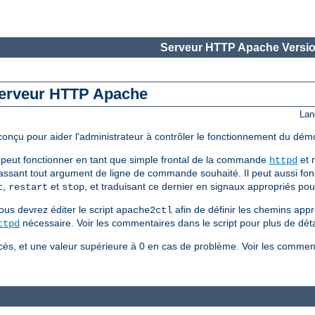
Serveur HTTP Apache Versio
 serveur HTTP Apache
Lan
 conçu pour aider l'administrateur à contrôler le fonctionnement du d
peut fonctionner en tant que simple frontal de la commande
et n
httpd
assant tout argument de ligne de commande souhaité. Il peut aussi fonc
,
et
, et traduisant ce dernier en signaux appropriés p
t
restart
stop
ous devrez éditer le script
afin de définir les chemins appr
apache2ctl
nécessaire. Voir les commentaires dans le script pour plus de déta
ttpd
ès, et une valeur supérieure à 0 en cas de problème. Voir les comment