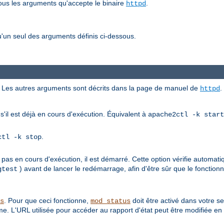
tous les arguments qu'accepte le binaire
.
httpd
'un seul des arguments définis ci-dessous.
ici. Les autres arguments sont décrits dans la page de manuel de
.
httpd
s'il est déjà en cours d'exécution. Équivalent à
apache2ctl -k start
.
ctl -k stop
 pas en cours d'exécution, il est démarré. Cette option vérifie automati
) avant de lancer le redémarrage, afin d'être sûr que le foncti
gtest
. Pour que ceci fonctionne,
doit être activé dans votre s
s
mod_status
e. L'URL utilisée pour accéder au rapport d'état peut être modifiée en 