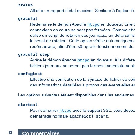
status
Affiche un rapport d'état succinct. Similaire à l'option
f
graceful
Redémarre le démon Apache
en douceur. Si le 
httpd
connexions en cours ne sont pas fermées. Comme effet 
utilise un script de rotation des journaux, un délai suff
le script de rotation. Cette option vérifie automatique
redémarrage, afin d'être sûr que le fonctionnement d
graceful-stop
Arrête le démon Apache
en douceur. À la différ
httpd
fichiers journaux ne seront pas fermés immédiatement
configtest
Effectue une vérification de la syntaxe du fichier de conf
des informations détaillées à propos des éventuelles e
Les options suivantes étaient disponibles dans les anciennes
startssl
Pour démarrer
avec le support SSL, vous devez é
httpd
démarrage normale
.
apache2ctl start
Commentaires