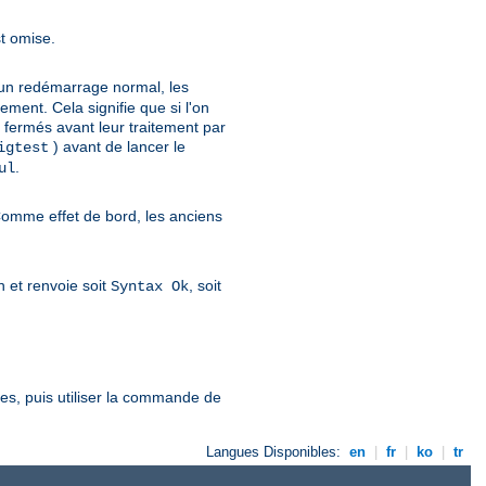
st omise.
d'un redémarrage normal, les
ent. Cela signifie que si l'on
en fermés avant leur traitement par
) avant de lancer le
igtest
.
ul
Comme effet de bord, les anciens
on et renvoie soit
, soit
Syntax Ok
ées, puis utiliser la commande de
Langues Disponibles:
en
|
fr
|
ko
|
tr