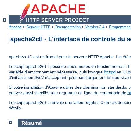
Apache
>
Serveur HTTP
>
Documentation
>
Version 2.4
>
Programmes
apache2ctl - L'interface de contrôle du
est un frontal pour le serveur HTTP Apache. Il a été
apache2ctl
Le script
possède deux modes de fonctionnement. Il 
apache2ctl
variable d'environnement nécessaire, puis invoque
en lui p
httpd
d'initialisation SysV n'acceptant qu'un seul argument tel que
star
Si votre installation d'Apache utilise des chemins non standards, v
pouvez aussi spécifier tout argument de ligne de commande de
h
Le script
renvoie une valeur égale à 0 en cas de succ
apache2ctl
détails.
Résumé