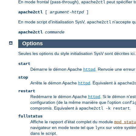
En mode frontal (pass-through),
peut spécifier 
apache2ctl
apache2ctl
[
argument-httpd
]
En mode script d'initialisation SysV,
n'accepte qu
apache2ctl
apache2ctl
commande
Options
Seules les options du style initialisation SysV sont décrites 
start
Démarre le démon Apache
. Renvoie une erreur 
httpd
stop
Arrête le démon Apache
. Équivalent à
httpd
apache2
restart
Redémarre le démon Apache
. Si le démon n'est
httpd
configuration (de la même manière que l'option
confi
compromis. Equivalent à
.
apache2ctl -k restart
fullstatus
Affiche le rapport d'état complet du module
mod_statu
navigateur en mode texte tel que
sur votre systèm
lynx
dans le script.