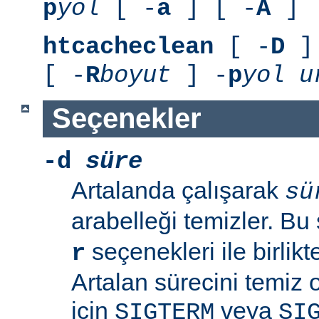
p
yol
[ -
a
] [ -
A
]
htcacheclean
[ -
D
] 
[ -
R
boyut
] -
p
yol
u
Seçenekler
-d
süre
Artalanda çalışarak
sü
arabelleği temizler. B
seçenekleri ile birlik
r
Artalan sürecini temiz
için
veya
SIGTERM
SI