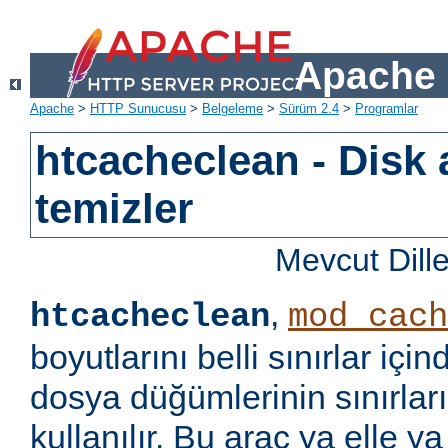
Apache 
Apache
>
HTTP Sunucusu
>
Belgeleme
>
Sürüm 2.4
>
Programlar
htcacheclean - Disk 
temizler
Mevcut Dill
,
htcacheclean
mod_cach
boyutlarını belli sınırlar iç
dosya düğümlerinin sınırları
kullanılır. Bu araç ya elle ya