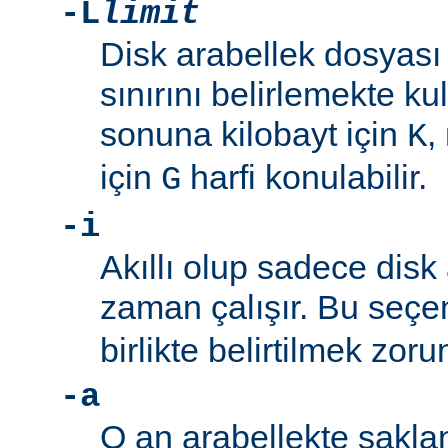
-L
limit
Disk arabellek dosyas
sınırını belirlemekte kul
sonuna kilobayt için
,
K
için
harfi konulabilir.
G
-i
Akıllı olup sadece disk 
zaman çalışır. Bu seç
birlikte belirtilmek zoru
-a
O an arabellekte sakla