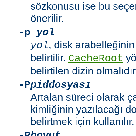
sözkonusu ise bu seçe
önerilir.
-p
yol
, disk arabelleğinin
yol
belirtilir.
yö
CacheRoot
belirtilen dizin olmalıdır
-P
piddosyası
Artalan süreci olarak 
kimliğinin yazılacağı d
belirtmek için kullanılır.
-R
boyut