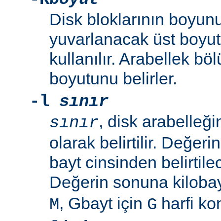
Disk bloklarının boyunu
yuvarlanacak üst boyut
kullanılır. Arabellek b
boyutunu belirler.
-l
sınır
, disk arabelleğ
sınır
olarak belirtilir. Değeri
bayt cinsinden belirtilec
Değerin sonuna kilobay
, Gbayt için
harfi kon
M
G