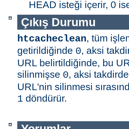
HEAD isteği içerir, 0 is
Çıkış Durumu
, tüm işle
htcacheclean
getirildiğinde
, aksi takd
0
URL belirtildiğinde, bu U
silinmişse
, aksi takdird
0
URL'nin silinmesi sırasınd
döndürür.
1
Yorumlar