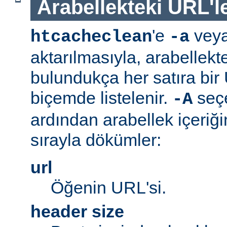
Arabellekteki URL'le
'e
vey
htcacheclean
-a
aktarılmasıyla, arabellekt
bulundukça her satıra bi
biçemde listelenir.
seç
-A
ardından arabellek içeriğ
sırayla dökümler:
url
Öğenin URL'si.
header size