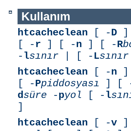
Kullanım
htcacheclean
[ -
D
] 
[ -
r
] [ -
n
] [ -
R
b
-
l
sınır
| [ -
L
sınır
htcacheclean
[ -
n
] 
[ -
P
piddosyası
] [ 
d
süre
-
p
yol
[ -
l
sın
]
htcacheclean
[ -
v
] 