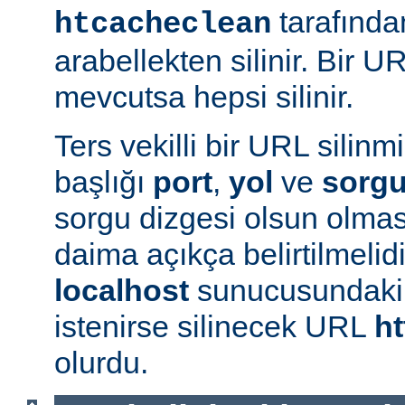
tarafında
htcacheclean
arabellekten silinir. Bir U
mevcutsa hepsi silinir.
Ters vekilli bir URL silin
başlığı
port
,
yol
ve
sorg
sorgu dizgesi olsun olmas
daima açıkça belirtilmelidi
localhost
sunucusundak
istenirse silinecek URL
ht
olurdu.