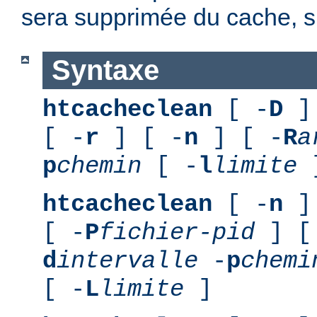
sera supprimée du cache, si
Syntaxe
htcacheclean
[ -
D
] 
[ -
r
] [ -
n
] [ -
R
a
p
chemin
[ -
l
limite
]
htcacheclean
[ -
n
] 
[ -
P
fichier-pid
] [
d
intervalle
-
p
chemi
[ -
L
limite
]