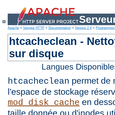
Serveu
Apache
>
Serveur HTTP
>
Documentation
>
Version 2.4
>
Programmes
htcacheclean - Nett
sur disque
Langues Disponible
permet de ma
htcacheclean
l'espace de stockage réser
en desso
mod_disk_cache
taille donnée ou d'inodes util