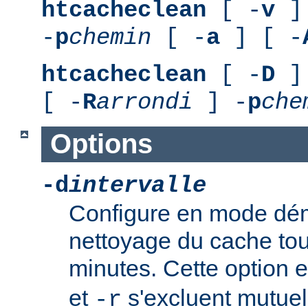
htcacheclean
[ -
v
] 
-
p
chemin
[ -
a
] [ -
htcacheclean
[ -
D
] 
[ -
R
arrondi
] -
p
che
Options
-d
intervalle
Configure en mode démo
nettoyage du cache to
minutes. Cette option e
et
s'excluent mutuel
-r