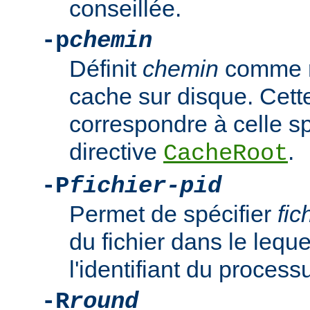
conseillée.
-p
chemin
Définit
chemin
comme ré
cache sur disque. Cette
correspondre à celle sp
directive
.
CacheRoot
-P
fichier-pid
Permet de spécifier
fic
du fichier dans le leque
l'identifiant du proce
-R
round