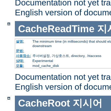
Documentation not yet tr
English version of docum
CacheReadTime
지
설명:
The minimum time (in milliseconds) that should el
downstream
문법:
사용장소:
주서버설정, 가상호스트, directory, .htaccess
상태:
Experimental
모듈:
mod_cache_disk
Documentation not yet tr
English version of docum
CacheRoot
지시어