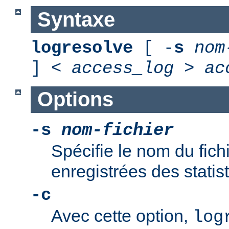
Syntaxe
logresolve
[ -
s
nom
] <
access_log
>
ac
Options
-s
nom-fichier
Spécifie le nom du fich
enregistrées des statis
-c
Avec cette option,
log