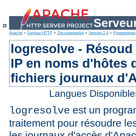
Serveu
Apache
>
Serveur HTTP
>
Documentation
>
Version 2.4
>
Programmes
logresolve - Résoud
IP en noms d'hôtes 
fichiers journaux d
Langues Disponible
est un progra
logresolve
traitement pour résoudre le
les journaux d'accès d'Apa